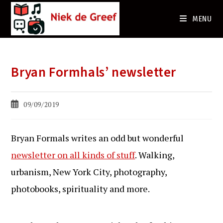
Ga
naar
MENU
de
inhoud
Bryan Formhals’ newsletter
Bericht
09/09/2019
gepubliceerd
op:
Bryan Formals writes an odd but wonderful
newsletter on all kinds of stuff
. Walking,
urbanism, New York City, photography,
photobooks, spirituality and more.