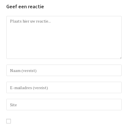
Geef een reactie
Reactie
Vul
uw
(gebruikers)naam
Vul
in
uw
om
e-
Vul
te
mail
uw
reageren
in
website
om
URL