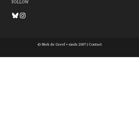
FOLLOW
Bluesky
Instagram
© Niek de Greef • sinds 2007 |
Contact