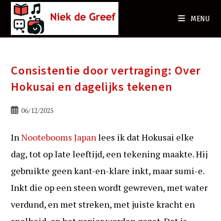
Ga
naar
MENU
de
inhoud
Consistentie door vertraging: Over
Hokusai en dagelijks tekenen
Bericht
06/12/2025
gepubliceerd
op:
In
Nootebooms
Japan
lees ik dat Hokusai elke
dag, tot op late leeftijd, een tekening maakte. Hij
gebruikte geen kant-en-klare inkt, maar sumi-e.
Inkt die op een steen wordt gewreven, met water
verdund, en met streken, met juiste kracht en